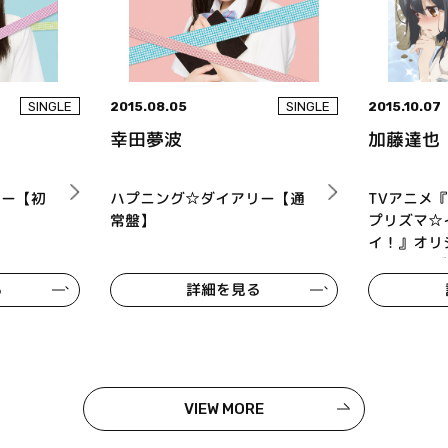
2015.08.05
2015.10.07
SINGLE
SINGLE
幸田夢波
加藤達也
リー【初
ハプニング☆ダイアリー【通
TVアニメ『Fat
常盤】
プリズマ☆
イ！』オリ
ラック ツヴ
ェ
る
詳細を見る
VIEW MORE