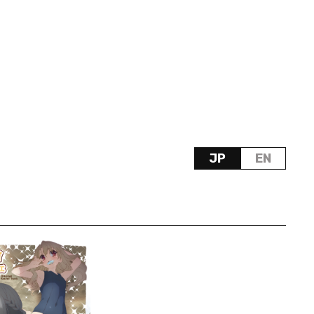
JP
EN