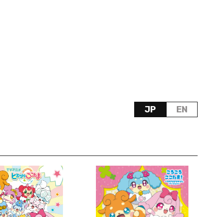
JP
EN