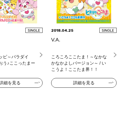
2018.04.25
SINGLE
SINGLE
V.A.
ッピ～パラダイ
ころころここたま！～なかな
おう♪ここったまー
かなかよしバージョン～ / い
こうよ！ここたま界！！
詳細を見る
詳細を見る