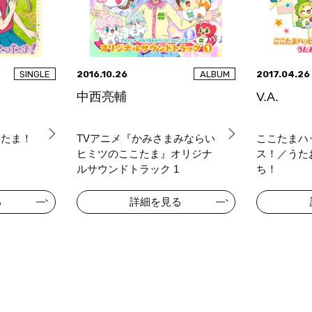
2016.10.26
2017.04.26
SINGLE
ALBUM
中西亮輔
V.A.
ったま！
TVアニメ『かみさまみならい
ここたまハ
ヒミツのここたま』オリジナ
ス！／うた
ルサウンドトラック 1
ち！
る
詳細を見る