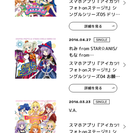
スマホアプリ『アイカツ!
フォトonステージ!!』シ
ングルシリーズ05 ドリー
ムバルーン
詳細を見る
2016.04.27
SINGLE
れみ from STAR☆ANIS/
もな from
AIKATSU☆STARS！
スマホアプリ『アイカツ!
フォトonステージ!!』シ
ングルシリーズ04 お願い
ビーナス
詳細を見る
2016.03.23
SINGLE
V.A.
スマホアプリ『アイカツ!
フォトonステージ!!』シ