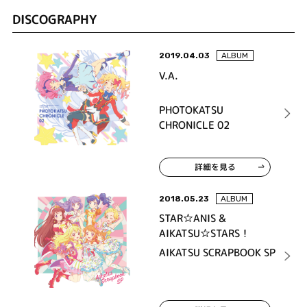
DISCOGRAPHY
2019.04.03
ALBUM
V.A.
PHOTOKATSU
CHRONICLE 02
詳細を見る
2018.05.23
ALBUM
STAR☆ANIS &
AIKATSU☆STARS！
AIKATSU SCRAPBOOK SP