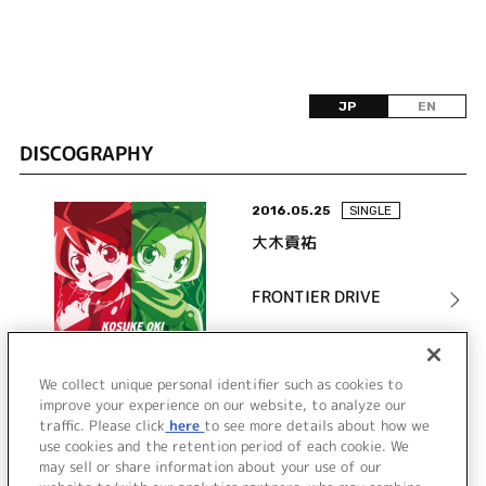
JP
EN
DISCOGRAPHY
2016.05.25
SINGLE
大木貢祐
FRONTIER DRIVE
詳細を見る
We collect unique personal identifier such as cookies to
improve your experience on our website, to analyze our
traffic. Please click
here
to see more details about how we
use cookies and the retention period of each cookie. We
VIEW MORE
may sell or share information about your use of our