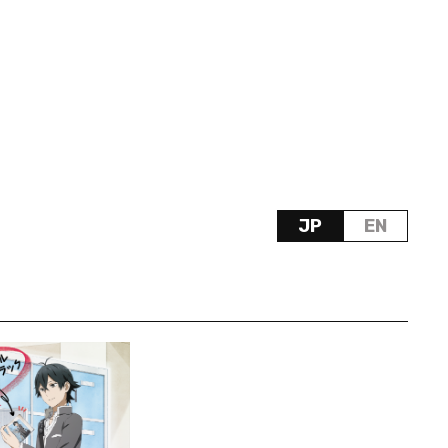
JP
EN