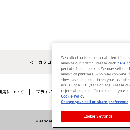
We collect unique personal identifier s
＜ カタログサイト トップページへ
analyze our traffic. Please click
here
t
period of each cookie. We may sell or 
analytics partners, who may combine i
they have collected from your use of t
users under 16 years of age. Please cli
reject all cookies. To customize your c
利用について
プライバシーポリシー
著作権／肖像権に
Cookie Policy
Change your sell or share preference
Cookie Settings
©Bandai Namco Music Live Inc.