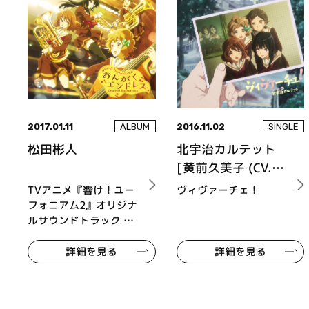
2017.01.11
2016.11.02
ALBUM
SINGLE
松田彬人
北宇治カルテット
[黄前久美子 (CV.黒
沢ともよ)、加藤葉
TVアニメ『響け！ユー
ヴィヴァーチェ！
月 (CV.朝井彩加)、
フォニアム2』オリジナ
ルサウンドトラック お
川島緑輝 (CV.豊田萌
んがくエンドレス
絵)、高坂麗奈 (CV.
詳細を見る
詳細を見る
安済知佳)]