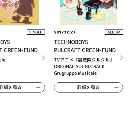
2017.12.27
SINGLE
ALBUM
OYS
TECHNOBOYS
T GREEN-FUND
PULCRAFT GREEN-FUND
cle
TVアニメ『魔法陣グルグル』
ORIGINAL SOUNDTRACK
Grugruppo Musicale
詳細を見る
詳細を見る