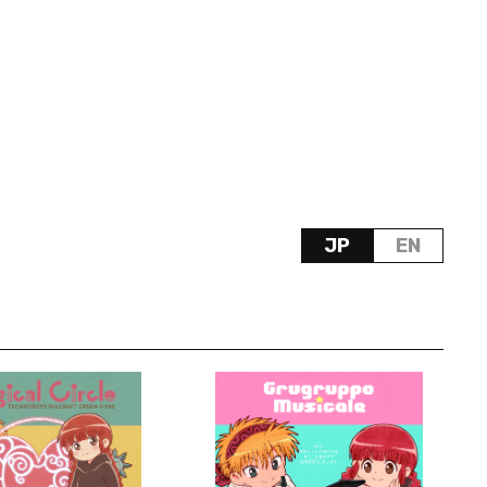
JP
EN