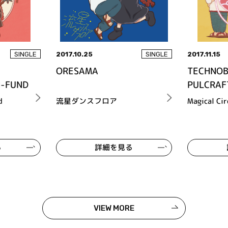
2017.10.25
2017.11.15
SINGLE
SINGLE
ORESAMA
TECHNOB
N-FUND
PULCRAF
d
流星ダンスフロア
Magical Cir
る
詳細を見る
VIEW MORE