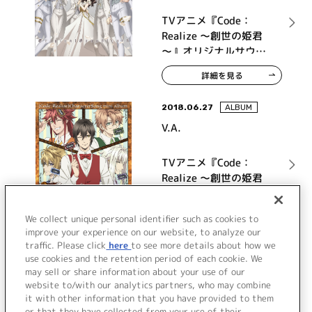
TVアニメ『Code：
Realize ～創世の姫君
～』オリジナルサウン
ドトラック
詳細を見る
2018.06.27
ALBUM
V.A.
TVアニメ『Code：
Realize ～創世の姫君
～』キャラクターソン
グミニアルバム
詳細を見る
We collect unique personal identifier such as cookies to
improve your experience on our website, to analyze our
traffic. Please click
here
to see more details about how we
use cookies and the retention period of each cookie. We
VIEW MORE
may sell or share information about your use of our
website to/with our analytics partners, who may combine
it with other information that you have provided to them
or that they have collected from your use of their