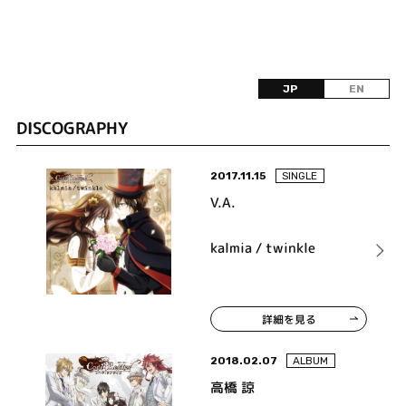
JP
EN
DISCOGRAPHY
2017.11.15
SINGLE
V.A.
kalmia / twinkle
詳細を見る
2018.02.07
ALBUM
高橋 諒