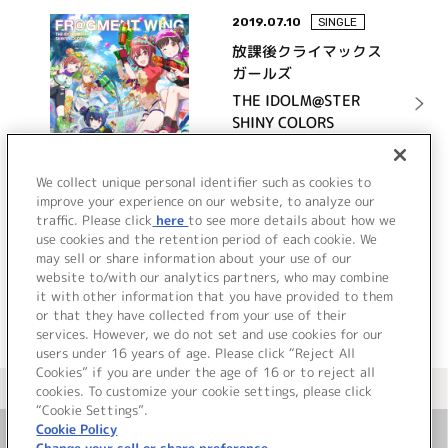
2019.07.10
SINGLE
放課後クライマックス
ガールズ
THE IDOLM@STER
SHINY COLORS
FR@GMENT WING 04
詳細を見る
We collect unique personal identifier such as cookies to
improve your experience on our website, to analyze our
traffic. Please click
here
to see more details about how we
use cookies and the retention period of each cookie. We
VIEW MORE
may sell or share information about your use of our
website to/with our analytics partners, who may combine
it with other information that you have provided to them
or that they have collected from your use of their
services. However, we do not set and use cookies for our
users under 16 years of age. Please click “Reject All
Cookies” if you are under the age of 16 or to reject all
＜ カタログサイト トップページへ
cookies. To customize your cookie settings, please click
“Cookie Settings”.
Cookie Policy