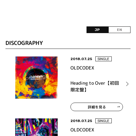
JP
EN
DISCOGRAPHY
2018.07.25
SINGLE
OLDCODEX
Heading to Over【初回
限定盤】
詳細を見る
2018.07.25
SINGLE
OLDCODEX