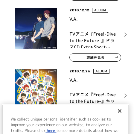
2018.12.12
ALBUM
V.A.
TVアニメ『Free!-Dive
to the Future-』ドラ
マCD Extra Short
Films
詳細を見る
2018.12.26
ALBUM
V.A.
TVアニメ『Free!-Dive
to the Future-』キャ
ラクターソングミニア
ルバム Vol.2 Close Up
詳細を見る
We collect unique personal identifier such as cookies to
Memories
improve your experience on our website, to analyze our
traffic. Please click
here
to see more details about how we