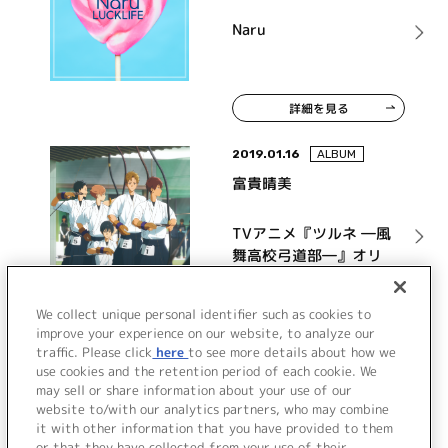
Naru
詳細を見る
2019.01.16
ALBUM
富貴晴美
TVアニメ『ツルネ ―風
舞高校弓道部―』オリ
ジナルサウンドトラッ
ク
詳細を見る
We collect unique personal identifier such as cookies to
improve your experience on our website, to analyze our
traffic. Please click
here
to see more details about how we
use cookies and the retention period of each cookie. We
VIEW MORE
may sell or share information about your use of our
website to/with our analytics partners, who may combine
it with other information that you have provided to them
or that they have collected from your use of their