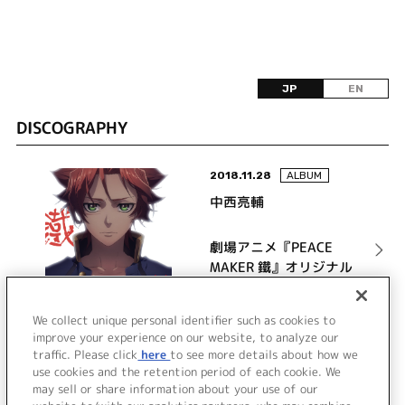
JP
EN
DISCOGRAPHY
2018.11.28
ALBUM
中西亮輔
劇場アニメ『PEACE
MAKER 鐵』オリジナル
サウンドトラック
詳細を見る
We collect unique personal identifier such as cookies to
improve your experience on our website, to analyze our
traffic. Please click
here
to see more details about how we
use cookies and the retention period of each cookie. We
VIEW MORE
may sell or share information about your use of our