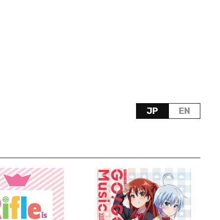
JP
EN