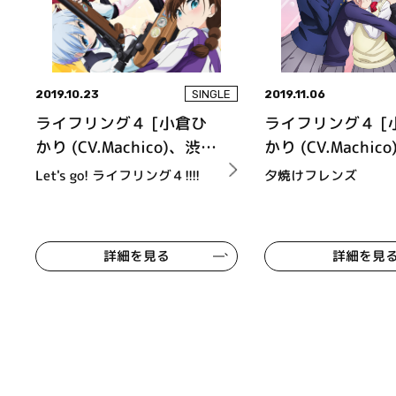
2019.10.23
2019.11.06
SINGLE
ライフリング４ [小倉ひ
ライフリング４ [
かり (CV.Machico)、渋沢
かり (CV.Machic
泉水 (CV.熊田茜音)、姪
泉水 (CV.熊田茜
Let's go! ライフリング４!!!!
夕焼けフレンズ
浜エリカ (CV.南 早紀)、
浜エリカ (CV.南 
五十嵐雪緒 (CV.八巻アン
五十嵐雪緒 (CV.
ナ)]
ナ)]
詳細を見る
詳細を見