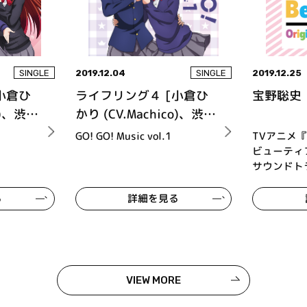
2019.12.04
2019.12.25
SINGLE
SINGLE
小倉ひ
ライフリング４ [小倉ひ
宝野聡史
o)、渋沢
かり (CV.Machico)、渋沢
音)、姪
泉水 (CV.熊田茜音)、姪
GO! GO! Music vol.1
TVアニメ
早紀)、
浜エリカ (CV.南 早紀)、
ビューティ
サウンドト
八巻アン
五十嵐雪緒 (CV.八巻アン
ナ)]
る
詳細を見る
VIEW MORE