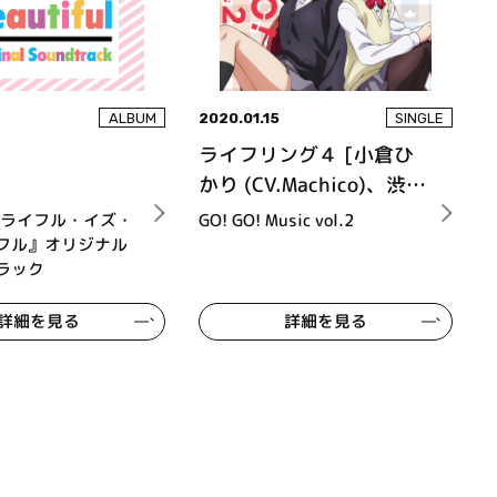
2020.01.15
ALBUM
SINGLE
ライフリング４ [小倉ひ
かり (CV.Machico)、渋沢
泉水 (CV.熊田茜音)、姪
『ライフル・イズ・
GO! GO! Music vol.2
浜エリカ (CV.南 早紀)、
フル』オリジナル
ラック
五十嵐雪緒 (CV.八巻アン
ナ)]
詳細を見る
詳細を見る