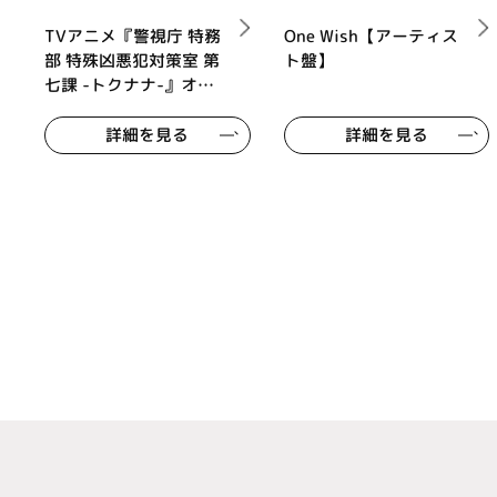
TVアニメ『警視庁 特務
One Wish【アーティス
部 特殊凶悪犯対策室 第
ト盤】
七課 -トクナナ-』オリ
ジナルサウンドトラック
詳細を見る
詳細を見る