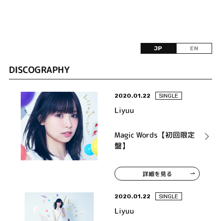
JP
EN
DISCOGRAPHY
2020.01.22
SINGLE
Liyuu
Magic Words【初回限定
盤】
詳細を見る
2020.01.22
SINGLE
Liyuu