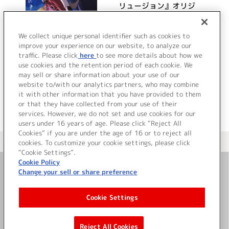
リュージョン』オリジ
ナルサウンドトラック
【完全版】
詳細を見る
We collect unique personal identifier such as cookies to
improve your experience on our website, to analyze our
traffic. Please click
here
to see more details about how we
use cookies and the retention period of each cookie. We
VIEW MORE
may sell or share information about your use of our
website to/with our analytics partners, who may combine
it with other information that you have provided to them
or that they have collected from your use of their
services. However, we do not set and use cookies for our
users under 16 years of age. Please click “Reject All
Cookies” if you are under the age of 16 or to reject all
＜ カタログサイト トップページへ
cookies. To customize your cookie settings, please click
“Cookie Settings”.
Cookie Policy
Change your sell or share preference
お問い合わせ
Cookie Settings
サイト利用について
Reject All Cookies