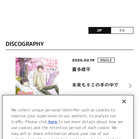
JP
EN
DISCOGRAPHY
2020.02.19
SINGLE
喜多修平
未来もキミの手の中で
詳細を見る
We collect unique personal identifier such as cookies to
improve your experience on our website, to analyze our
traffic. Please click
here
to see more details about how we
use cookies and the retention period of each cookie. We
VIEW MORE
may sell or share information about your use of our