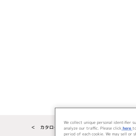
We collect unique personal identifier s
＜ カタログサイト トップページへ
analyze our traffic. Please click
here
t
period of each cookie. We may sell or 