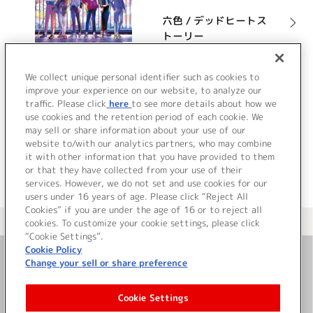
六色 / デッドヒートス
トーリー
詳細を見る
We collect unique personal identifier such as cookies to
improve your experience on our website, to analyze our
traffic. Please click
here
to see more details about how we
use cookies and the retention period of each cookie. We
VIEW MORE
may sell or share information about your use of our
website to/with our analytics partners, who may combine
it with other information that you have provided to them
or that they have collected from your use of their
services. However, we do not set and use cookies for our
users under 16 years of age. Please click “Reject All
Cookies” if you are under the age of 16 or to reject all
＜ カタログサイト トップページへ
cookies. To customize your cookie settings, please click
“Cookie Settings”.
Cookie Policy
Change your sell or share preference
お問い合わせ
Cookie Settings
サイト利用について