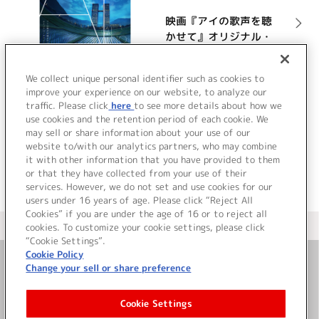
映画『アイの歌声を聴
かせて』オリジナル・
サウンドトラック
詳細を見る
We collect unique personal identifier such as cookies to
improve your experience on our website, to analyze our
traffic. Please click
here
to see more details about how we
use cookies and the retention period of each cookie. We
VIEW MORE
may sell or share information about your use of our
website to/with our analytics partners, who may combine
it with other information that you have provided to them
or that they have collected from your use of their
services. However, we do not set and use cookies for our
users under 16 years of age. Please click “Reject All
Cookies” if you are under the age of 16 or to reject all
＜ カタログサイト トップページへ
cookies. To customize your cookie settings, please click
“Cookie Settings”.
Cookie Policy
Change your sell or share preference
お問い合わせ
Cookie Settings
サイト利用について