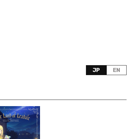
JP
EN