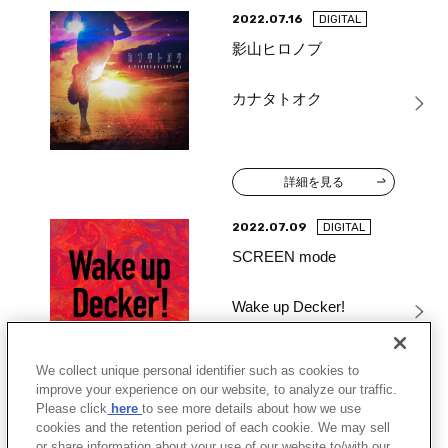
2022.07.16
DIGITAL
影山ヒロノブ
カナタトオク
詳細を見る
2022.07.09
DIGITAL
SCREEN mode
Wake up Decker!
We collect unique personal identifier such as cookies to
improve your experience on our website, to analyze our traffic.
詳細を見る
Please click
here
to see more details about how we use
cookies and the retention period of each cookie. We may sell
or share information about your use of our website to/with our