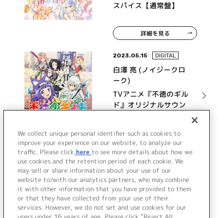
スパイス【通常盤】
詳細を見る
2023.05.15
DIGITAL
白澤 亮 (ノイジークロ
ーク)
TVアニメ『不徳のギル
ド』オリジナルサウン
ドトラック
詳細を見る
We collect unique personal identifier such as cookies to
improve your experience on our website, to analyze our
traffic. Please click
here
to see more details about how we
use cookies and the retention period of each cookie. We
VIEW MORE
may sell or share information about your use of our
website to/with our analytics partners, who may combine
it with other information that you have provided to them
or that they have collected from your use of their
services. However, we do not set and use cookies for our
users under 16 years of age. Please click “Reject All