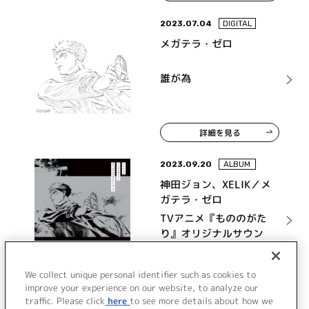
2023.07.04
DIGITAL
メガテラ・ゼロ
誰が為
詳細を見る
2023.09.20
ALBUM
神田ジョン、XELIK／メ
ガテラ・ゼロ
TVアニメ『もののがた
り』オリジナルサウン
ドトラック
詳細を見る
We collect unique personal identifier such as cookies to
improve your experience on our website, to analyze our
traffic. Please click
here
to see more details about how we