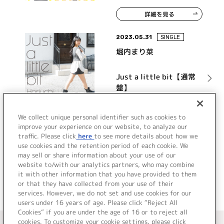
詳細を見る
2023.05.31
SINGLE
堀内まり菜
Just a little bit【通常
盤】
詳細を見る
We collect unique personal identifier such as cookies to
improve your experience on our website, to analyze our
traffic. Please click
here
to see more details about how we
use cookies and the retention period of each cookie. We
VIEW MORE
may sell or share information about your use of our
website to/with our analytics partners, who may combine
it with other information that you have provided to them
or that they have collected from your use of their
services. However, we do not set and use cookies for our
users under 16 years of age. Please click “Reject All
Cookies” if you are under the age of 16 or to reject all
＜ カタログサイト トップページへ
cookies. To customize your cookie settings, please click