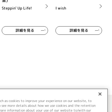
里)
Steppin' Up Life!
I wish
詳細を見る
詳細を見る
uch as cookies to improve your experience on our website, to
o see more details about how we use cookies and the retention
share information about your use of our website to/with our