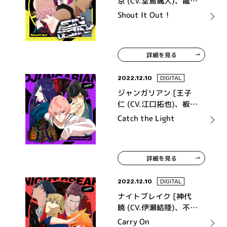
京 (CV.堂島颯人)、龍ヶ
崎 圭 (CV.福西勝也)、早
Shout It Out！
乙女 麟 (CV.村瀬 歩)、
亀梨 万 (CV.木村 昴)]
詳細を見る
2022.12.10
DIGITAL
ジャンガリアン [王子
仁 (CV.江口拓也)、板垣
誠 (CV.吉野裕行)、
口
樋
Catch the Light
忠 (CV.平川大輔)]
詳細を見る
2022.12.10
DIGITAL
ナイトブレイク [神代
暁 (CV.伊瀬結陸)、不知
火 帳 (CV.諏訪部順一)、
Carry On