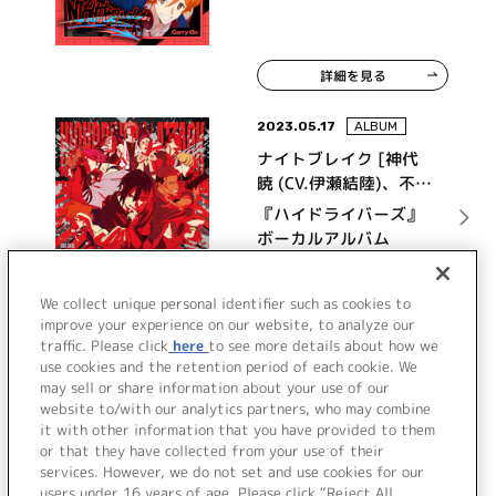
御子柴 朱 (CV.榊原優
希)、紅林 夕 (CV.古川
慎)]
詳細を見る
2023.05.17
ALBUM
ナイトブレイク [神代
暁 (CV.伊瀬結陸)、不知
火 帳 (CV.諏訪部順一)、
『ハイドライバーズ』
御子柴 朱 (CV.榊原優
ボーカルアルバム
希)、紅林 夕 (CV.古川
“ATTACK”
慎)]、ナナイロモンスタ
詳細を見る
ー [釈迦堂 雷 (CV.柴田
We collect unique personal identifier such as cookies to
improve your experience on our website, to analyze our
あいばん)、藤堂 霞 (CV.
traffic. Please click
here
to see more details about how we
鳥海浩輔)、響・クラウ
use cookies and the retention period of each cookie. We
ド (CV.福山 潤)]、シン
VIEW MORE
may sell or share information about your use of our
デスティニー [鳥谷 京
website to/with our analytics partners, who may combine
(CV.堂島颯人)、龍ヶ崎
it with other information that you have provided to them
圭 (CV.福西勝也)、早乙
or that they have collected from your use of their
services. However, we do not set and use cookies for our
女 麟 (CV.村瀬 歩)、亀
users under 16 years of age. Please click “Reject All