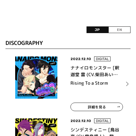
JP
EN
DISCOGRAPHY
2022.12.10
DIGITAL
ナナイロモンスター [釈
迦堂 雷 (CV.柴田あいば
ん)、藤堂 霞 (CV.鳥海浩
Rising To a Storm
輔)、響・クラウド (CV.
福山 潤)]
詳細を見る
2022.12.10
DIGITAL
シンデスティニー [鳥谷