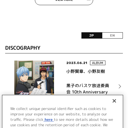
JP
EN
DISCOGRAPHY
2023.06.21
ALBUM
小野賢章、小野友樹
黒子のバスケ放送委員
会 10th Anniversary
RADIO！ DJCD
詳細を見る
We collect unique personal identifier such as cookies to
improve your experience on our website, to analyze our
traffic. Please click
here
to see more details about how we
use cookies and the retention period of each cookie. We