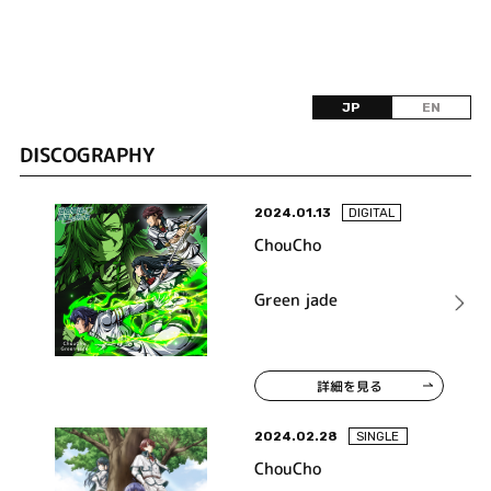
JP
EN
DISCOGRAPHY
2024.01.13
DIGITAL
ChouCho
Green jade
詳細を見る
2024.02.28
SINGLE
ChouCho