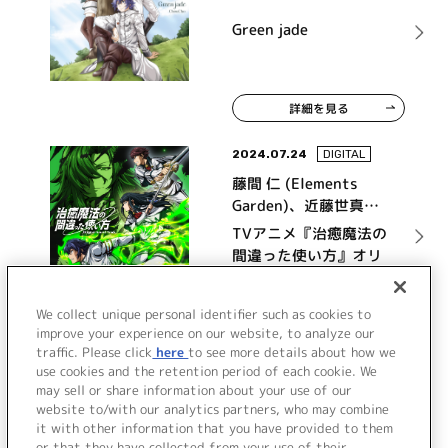
Green jade
詳細を見る
2024.07.24
DIGITAL
藤間 仁 (Elements
Garden)、近藤世真
(Elements Garden)
TVアニメ『治癒魔法の
間違った使い方』オリ
ジナルサウンドトラッ
ク
詳細を見る
We collect unique personal identifier such as cookies to
improve your experience on our website, to analyze our
traffic. Please click
here
to see more details about how we
use cookies and the retention period of each cookie. We
VIEW MORE
may sell or share information about your use of our
website to/with our analytics partners, who may combine
it with other information that you have provided to them
or that they have collected from your use of their