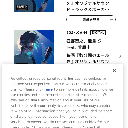
を』オリジナルサウン
ドトラック＆ボーカル
集
詳細を見る
2024.06.14
DIGITAL
狐野智之、織重 夕
feat. 菅原圭
映画『数分間のエール
を』オリジナルサウン
ドトラック＆ボーカル
集【Incomplete
詳細を見る
We collect unique personal identifier such as cookies to
Edition】
improve your experience on our website, to analyze our
traffic. Please click
here
to see more details about how we
use cookies and the retention period of each cookie. We
VIEW MORE
may sell or share information about your use of our
website to/with our analytics partners, who may combine
it with other information that you have provided to them
or that they have collected from your use of their
services. However, we do not set and use cookies for our
users under 16 years of age. Please click “Reject All