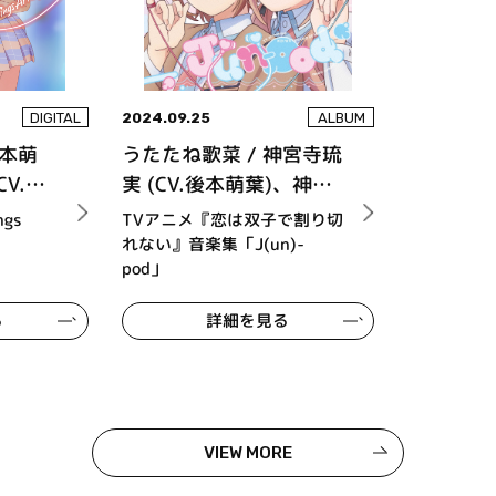
2024.09.25
DIGITAL
ALBUM
後本萌
うたたね歌菜 / 神宮寺琉
CV.内
実 (CV.後本萌葉)、神宮
寺那織 (CV.内田真礼)
gs
TVアニメ『恋は双子で割り切
れない』音楽集「J(un)-
pod」
る
詳細を見る
VIEW MORE