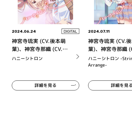
2024.06.24
2024.07.11
DIGITAL
神宮寺琉実 (CV.後本萌
神宮寺琉実 (CV.
葉)、神宮寺那織 (CV.内
葉)、神宮寺那織 (
田真礼)
田真礼)
ハニーシトロン
ハニーシトロン -Strin
Arrange-
詳細を見る
詳細を見