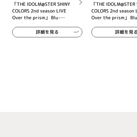
「THE IDOLM@STER SHINY
「THE IDOLM@STER 
COLORS 2nd season LIVE
COLORS 2nd season 
Over the prism」 Blu-
Over the prism」 Blu
ray【通常版DAY1】
ray【通常版DAY2】
詳細を見る
詳細を見