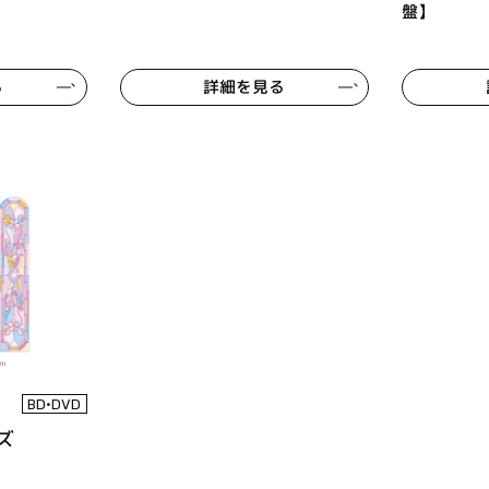
盤】
る
詳細を見る
BD•DVD
ズ