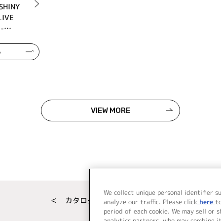
SHINY
LIVE
-
る
VIEW MORE
We collect unique personal identifier s
＜ カタログサイト トップページへ
analyze our traffic. Please click
here
t
period of each cookie. We may sell or 
analytics partners, who may combine i