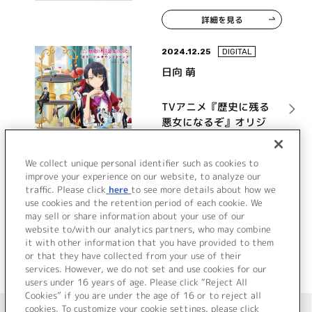
詳細を見る
2024.12.25
DIGITAL
日向 萌
TVアニメ『歴史に残る
悪女になるぞ』オリジ
ナルサウンドトラック
詳細を見る
We collect unique personal identifier such as cookies to
improve your experience on our website, to analyze our
traffic. Please click
here
to see more details about how we
use cookies and the retention period of each cookie. We
VIEW MORE
may sell or share information about your use of our
website to/with our analytics partners, who may combine
it with other information that you have provided to them
or that they have collected from your use of their
services. However, we do not set and use cookies for our
users under 16 years of age. Please click “Reject All
Cookies” if you are under the age of 16 or to reject all
＜ カタログサイト トップページへ
cookies. To customize your cookie settings, please click