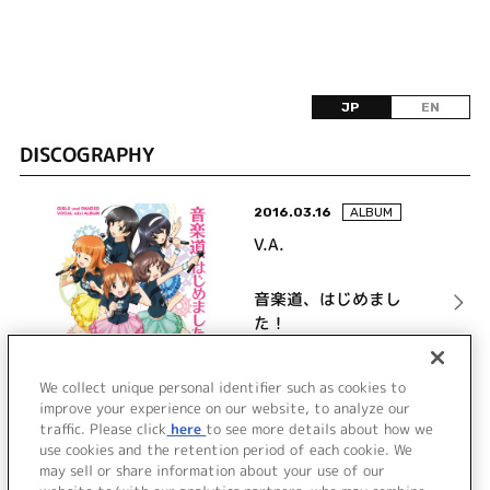
JP
EN
DISCOGRAPHY
2016.03.16
ALBUM
V.A.
音楽道、はじめまし
た！
詳細を見る
We collect unique personal identifier such as cookies to
improve your experience on our website, to analyze our
traffic. Please click
here
to see more details about how we
use cookies and the retention period of each cookie. We
VIEW MORE
may sell or share information about your use of our