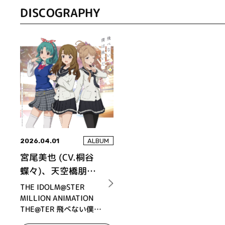
DISCOGRAPHY
2026.04.01
ALBUM
宮尾美也 (CV.桐谷
蝶々)、天空橋朋花
(CV.小岩井ことり)、
THE IDOLM@STER
徳川まつり (CV.諏訪
MILLION ANIMATION
THE@TER 飛べない僕は
彩花)
泳いだ