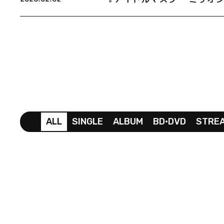
ALL
SINGLE
ALBUM
BD•DVD
STRE