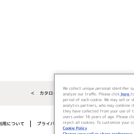
We collect unique personal identifier s
＜ カタログサイト トップページへ
analyze our traffic. Please click
here
t
period of each cookie. We may sell or 
analytics partners, who may combine i
they have collected from your use of t
users under 16 years of age. Please cli
reject all cookies. To customize your c
利用について
プライバシーポリシー
著作権／肖像権に
Cookie Policy
Change your sell or share preference