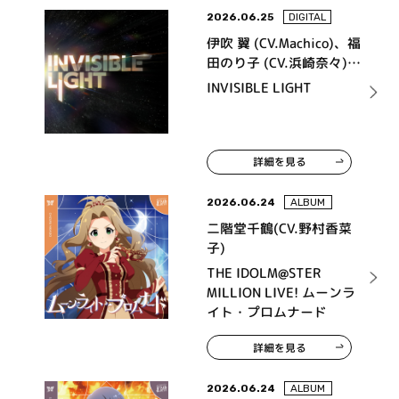
2026.06.25
DIGITAL
伊吹 翼 (CV.Machico)、福
田のり子 (CV.浜崎奈々)、
天海春香 (CV.中村繪里
INVISIBLE LIGHT
子)、秋月律子 (CV.若林直
美)、北沢志保 (CV.雨宮
天)、箱崎星梨花 (CV.麻倉
もも)
詳細を見る
2026.06.24
ALBUM
二階堂千鶴(CV.野村香菜
子)
THE IDOLM@STER
MILLION LIVE! ムーンラ
イト・プロムナード
詳細を見る
2026.06.24
ALBUM