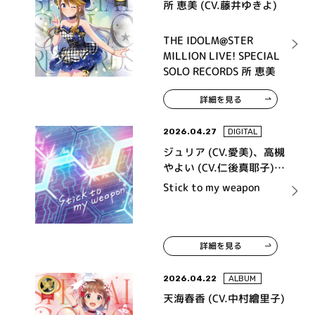
所 恵美 (CV.藤井ゆきよ)
THE IDOLM@STER
MILLION LIVE! SPECIAL
SOLO RECORDS 所 恵美
詳細を見る
2026.04.27
DIGITAL
ジュリア (CV.愛美)、高槻
やよい (CV.仁後真耶子)、
天海春香 (CV.中村繪里
Stick to my weapon
子)、馬場このみ (CV.髙橋
ミナミ)、福田のり子 (CV.
浜崎奈々)、舞浜 歩 (CV.
戸田めぐみ)
詳細を見る
2026.04.22
ALBUM
天海春香 (CV.中村繪里子)