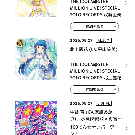
THE IDOLM@STER
MILLION LIVE! SPECIAL
SOLO RECORDS 双海亜美
詳細を見る
2026.05.27
ALBUM
北上麗花 (CV.平山笑美)
THE IDOLM@STER
MILLION LIVE! SPECIAL
SOLO RECORDS 北上麗花
詳細を見る
2026.05.27
DIGITAL
中谷 育 (CV.原嶋あか
り)、水瀬伊織 (CV.釘宮理
恵)、我那覇 響 (CV.沼倉
100てん☆ナンバーワ
愛美)、高槻やよい (CV.仁
ン！