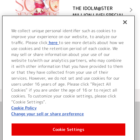
THE IDOLM@STER
MILLION LIVE! SPECIAL
SOLO RECORDS 天海春香
We collect unique personal identifier such as cookies to
詳細を見る
improve your experience on our website, to analyze our
traffic. Please click
here
to see more details about how we
use cookies and the retention period of each cookie. We
may sell or share information about your use of our
1
2
3
…
19
>
website to/with our analytics partners, who may combine
it with other information that you have provided to them
or that they have collected from your use of their
services. However, we do not set and use cookies for our
users under 16 years of age. Please click “Reject All
Cookies” if you are under the age of 16 or to reject all
＜ カタログサイト トップページへ
cookies. To customize your cookie settings, please click
“Cookie Settings”.
Cookie Policy
Change your sell or share preference
お問い合わせ
Cookie Settings
サイト利用について