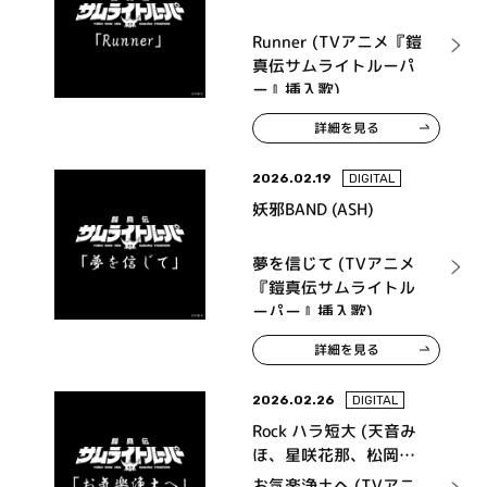
Runner (TVアニメ『鎧
真伝サムライトルーパ
ー』挿入歌)
詳細を見る
2026.02.19
DIGITAL
妖邪BAND (ASH)
夢を信じて (TVアニメ
『鎧真伝サムライトル
ーパー』挿入歌)
詳細を見る
2026.02.26
DIGITAL
Rock ハラ短大 (天音み
ほ、星咲花那、松岡な
なせ)
お気楽浄土へ (TVアニ