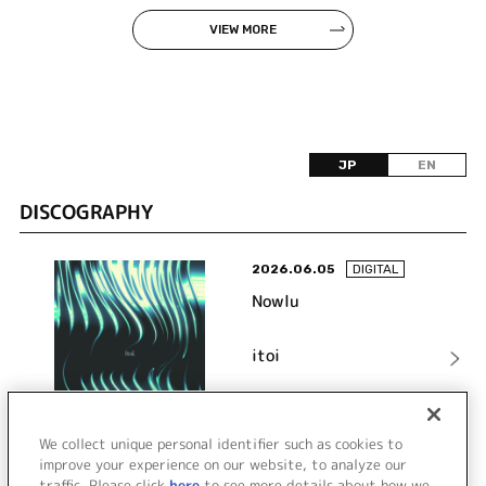
VIEW MORE
JP
EN
DISCOGRAPHY
2026.06.05
DIGITAL
Nowlu
itoi
詳細を見る
We collect unique personal identifier such as cookies to
improve your experience on our website, to analyze our
traffic. Please click
here
to see more details about how we