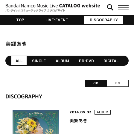
TOP
LIVE•EVENT
DISCOGRAPHY
美郷あき
ALL
SINGLE
ALBUM
BD•DVD
DIGITAL
JP
EN
DISCOGRAPHY
2014.09.03
ALBUM
美郷あき