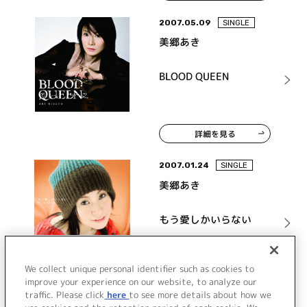
2007.05.09
SINGLE
美郷あき
BLOOD QUEEN
詳細を見る
2007.01.24
SINGLE
美郷あき
もう愛しかいらない
We collect unique personal identifier such as cookies to
詳細を見る
improve your experience on our website, to analyze our
traffic. Please click
here
to see more details about how we