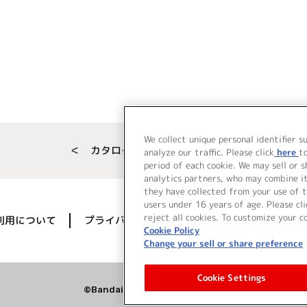
We collect unique personal identifier s
＜ カタログサイト トップページへ
analyze our traffic. Please click
here
t
period of each cookie. We may sell or 
analytics partners, who may combine i
they have collected from your use of t
users under 16 years of age. Please cli
reject all cookies. To customize your c
利用について
プライバシーポリシー
著作権／肖像権に
Cookie Policy
Change your sell or share preference
Cookie Settings
©Bandai Namco Music Live Inc.