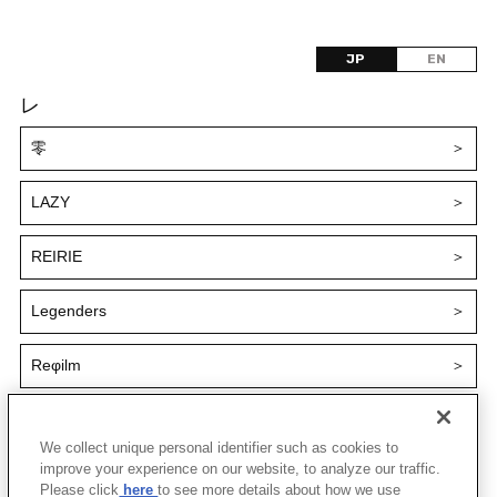
JP
EN
レ
零
＞
LAZY
＞
REIRIE
＞
Legenders
＞
Reφilm
＞
れるりり
＞
We collect unique personal identifier such as cookies to
improve your experience on our website, to analyze our traffic.
Please click
here
to see more details about how we use