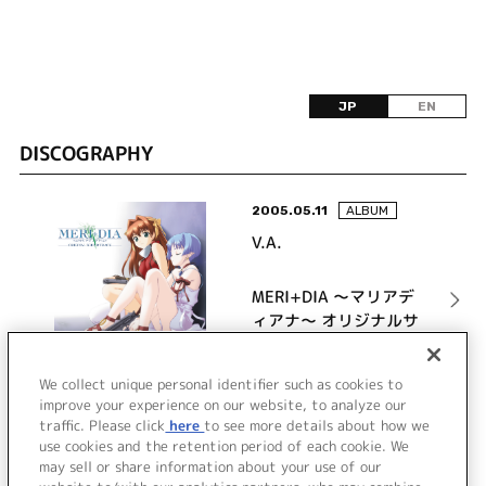
JP
EN
DISCOGRAPHY
2005.05.11
ALBUM
V.A.
MERI+DIA ～マリアデ
ィアナ～ オリジナルサ
ウンドトラック
詳細を見る
We collect unique personal identifier such as cookies to
improve your experience on our website, to analyze our
traffic. Please click
here
to see more details about how we
use cookies and the retention period of each cookie. We
VIEW MORE
may sell or share information about your use of our