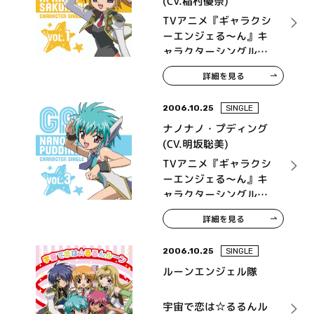
(CV.稲村優奈)
TVアニメ『ギャラクシ
ーエンジェる～ん』キ
ャラクターシングル
Vol.1 アプリコット・桜
詳細を見る
葉
2006.10.25
SINGLE
ナノナノ・プディング
(CV.明坂聡美)
TVアニメ『ギャラクシ
ーエンジェる～ん』キ
ャラクターシングル
Vol.3 ナノナノ・プディ
詳細を見る
ング
2006.10.25
SINGLE
ルーンエンジェル隊
宇宙で恋は☆るるんル