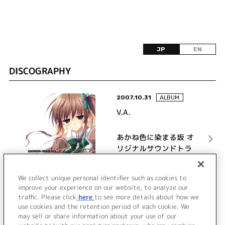
JP
EN
DISCOGRAPHY
2007.10.31
ALBUM
V.A.
あかね色に染まる坂 オ
リジナルサウンドトラ
ック gradation!
詳細を見る
We collect unique personal identifier such as cookies to
improve your experience on our website, to analyze our
traffic. Please click
here
to see more details about how we
use cookies and the retention period of each cookie. We
VIEW MORE
may sell or share information about your use of our