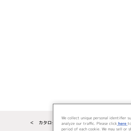
We collect unique personal identifier s
＜ カタログサイト トップページへ
analyze our traffic. Please click
here
t
period of each cookie. We may sell or 