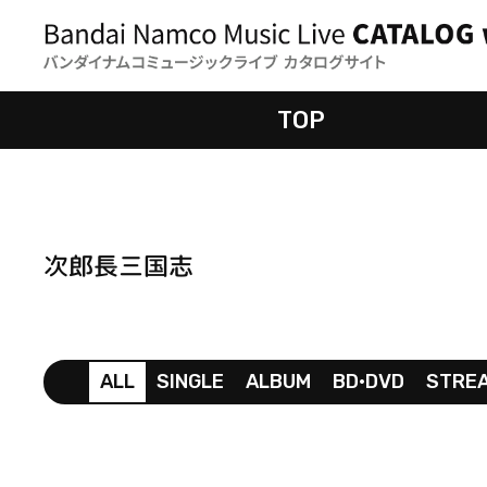
TOP
次郎長三国志
ALL
SINGLE
ALBUM
BD•DVD
STRE