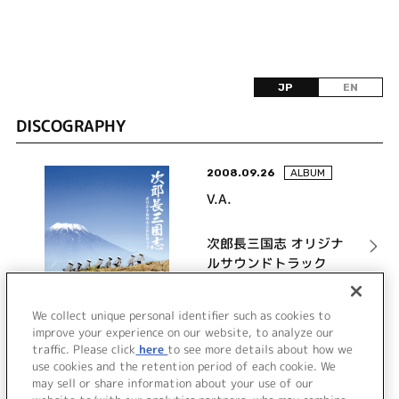
JP
EN
DISCOGRAPHY
2008.09.26
ALBUM
V.A.
次郎長三国志 オリジナ
ルサウンドトラック
詳細を見る
We collect unique personal identifier such as cookies to
improve your experience on our website, to analyze our
traffic. Please click
here
to see more details about how we
use cookies and the retention period of each cookie. We
VIEW MORE
may sell or share information about your use of our