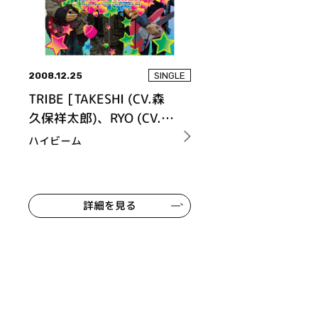
2008.12.25
SINGLE
TRIBE [TAKESHI (CV.森
久保祥太郎)、RYO (CV.寺
島拓篤)、YUTO (CV.梶裕
ハイビーム
貴)]
詳細を見る