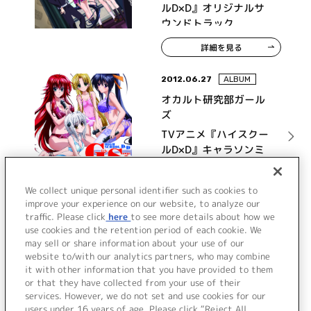
ルD×D』オリジナルサ
ウンドトラック
詳細を見る
2012.06.27
ALBUM
オカルト研究部ガール
ズ
TVアニメ『ハイスクー
ルD×D』キャラソンミ
ニアルバム G×S!
詳細を見る
We collect unique personal identifier such as cookies to
improve your experience on our website, to analyze our
traffic. Please click
here
to see more details about how we
use cookies and the retention period of each cookie. We
VIEW MORE
may sell or share information about your use of our
website to/with our analytics partners, who may combine
it with other information that you have provided to them
or that they have collected from your use of their
services. However, we do not set and use cookies for our
users under 16 years of age. Please click “Reject All