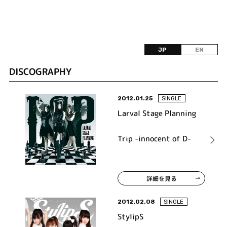
JP
EN
DISCOGRAPHY
2012.01.25
SINGLE
Larval Stage Planning
Trip -innocent of D-
詳細を見る
2012.02.08
SINGLE
StylipS