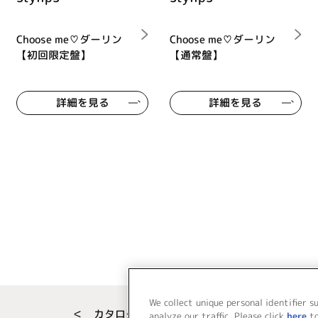
Choose me♡ダーリン
Choose me♡ダーリン
【初回限定盤】
【通常盤】
詳細を見る
詳細を見る
We collect unique personal identifier s
＜ カタログサイト トップページへ
analyze our traffic. Please click
here
t