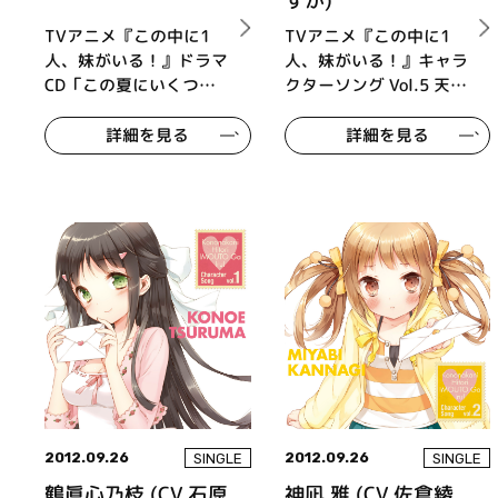
すか)
TVアニメ『この中に1
TVアニメ『この中に1
人、妹がいる！』ドラマ
人、妹がいる！』キャラ
CD「この夏にいくつ
クターソング Vol.5 天導
か、思い出がある！」
愛菜 (cv.大亀あすか)
詳細を見る
詳細を見る
2012.09.26
2012.09.26
SINGLE
SINGLE
鶴眞心乃枝 (CV.石原
神凪 雅 (CV.佐倉綾