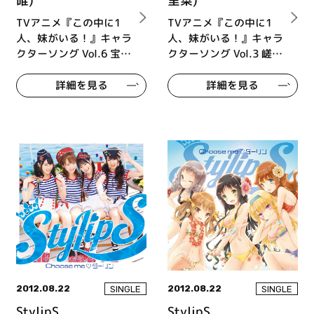
唯)
里菜)
TVアニメ『この中に1
TVアニメ『この中に1
人、妹がいる！』キャラ
人、妹がいる！』キャラ
クターソング Vol.6 宝生
クターソング Vol.3 嵯峨
柚璃奈 (cv.小倉 唯)
良芽依 (cv.日高里菜)
詳細を見る
詳細を見る
2012.08.22
2012.08.22
SINGLE
SINGLE
StylipS
StylipS