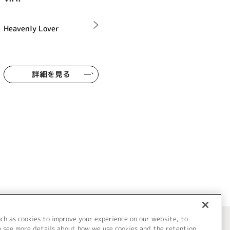
Heavenly Lover
詳細を見る
uch as cookies to improve your experience on our website, to
o see more details about how we use cookies and the retention