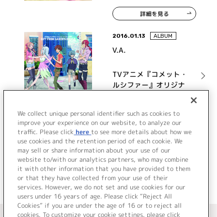
詳細を見る
2016.01.13
ALBUM
V.A.
TVアニメ『コメット・
ルシファー』オリジナ
ルサウンドトラック
GIFT FROM GARDEN
詳細を見る
We collect unique personal identifier such as cookies to
INDIGO
improve your experience on our website, to analyze our
traffic. Please click
here
to see more details about how we
use cookies and the retention period of each cookie. We
VIEW MORE
may sell or share information about your use of our
website to/with our analytics partners, who may combine
it with other information that you have provided to them
or that they have collected from your use of their
services. However, we do not set and use cookies for our
users under 16 years of age. Please click “Reject All
Cookies” if you are under the age of 16 or to reject all
＜ カタログサイト トップページへ
cookies. To customize your cookie settings, please click