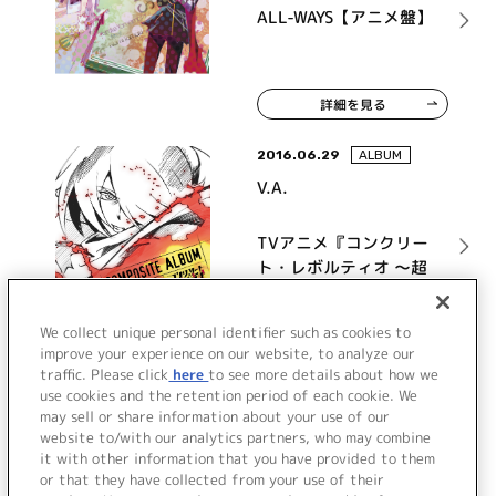
ALL-WAYS【アニメ盤】
詳細を見る
2016.06.29
ALBUM
V.A.
TVアニメ『コンクリー
ト・レボルティオ ～超
人幻想～ THE LAST
SONG』COMPOSITE
詳細を見る
We collect unique personal identifier such as cookies to
ALBUM
improve your experience on our website, to analyze our
traffic. Please click
here
to see more details about how we
use cookies and the retention period of each cookie. We
VIEW MORE
may sell or share information about your use of our
website to/with our analytics partners, who may combine
it with other information that you have provided to them
or that they have collected from your use of their